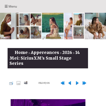
Menu
Home
Appereances
2026
14
>
>
>
Mei: SiriusXM's Small Stage
Series
FILE 87/136