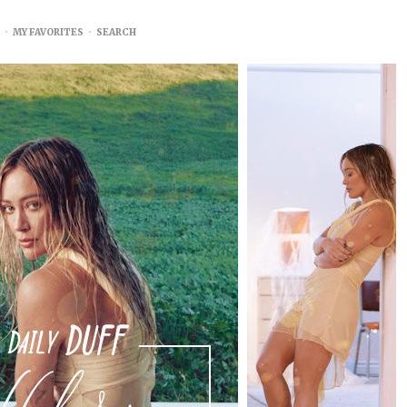
•
MY FAVORITES
•
SEARCH