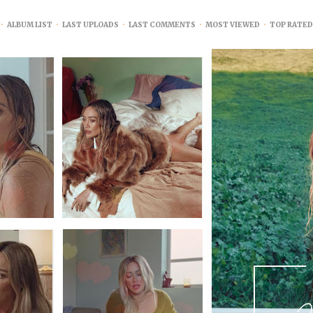
•
ALBUM LIST
•
LAST UPLOADS
•
LAST COMMENTS
•
MOST VIEWED
•
TOP RATED