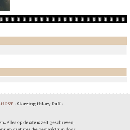
EHOST
•
Starring Hilary Duff
•
. Alles op de site is zelf geschreven,
cans en captures die gemaakt zijn door