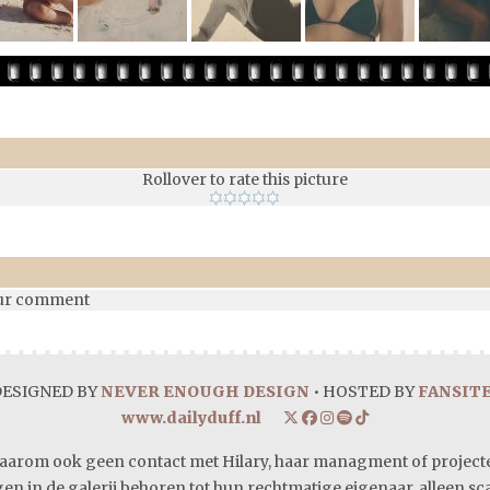
Rollover to rate this picture
our comment
DESIGNED BY
NEVER ENOUGH DESIGN
• HOSTED BY
FANSIT
www.dailyduff.nl
daarom ook geen contact met Hilary, haar managment of projecten.
gen in de galerij behoren tot hun rechtmatige eigenaar, alleen s