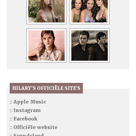
HILARY’S OFFICIËLE SITE’S
::
Apple Music
::
Instagram
::
Facebook
::
Officiële website
::
Soundcloud