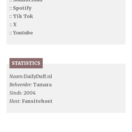
::
Spotify
::
Tik Tok
::
X
::
Youtube
STATISTICS
Naam:
DailyDuff.nl
Beheerder:
Tamara
Sinds:
2004
Host:
Fansitehost