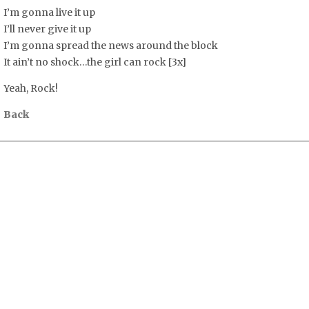
I’m gonna live it up
I’ll never give it up
I’m gonna spread the news around the block
It ain’t no shock…the girl can rock [3x]
Yeah, Rock!
Back