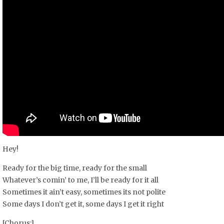
Hey!
Ready for the big time, ready for the small
Whatever’s comin’ to me, I’ll be ready for it all
Sometimes it ain’t easy, sometimes its not polite
Some days I don’t get it, some days I get it right
[Chorus:]