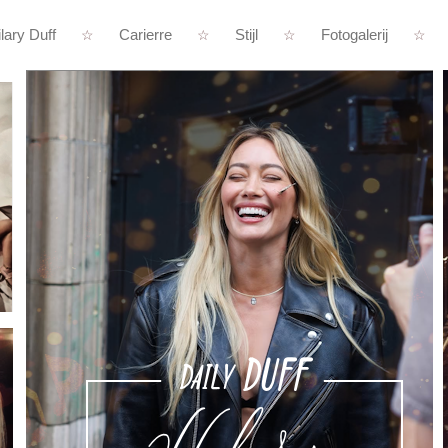
lary Duff
Carierre
Stijl
Fotogalerij