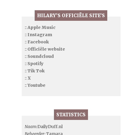
HILARY’S OFFICIËLE SITE’S
::
Apple Music
::
Instagram
::
Facebook
::
Officiële website
::
Soundcloud
::
Spotify
::
Tik Tok
::
X
::
Youtube
STATISTICS
Naam:
DailyDuff.nl
Beheerder:
Tamara