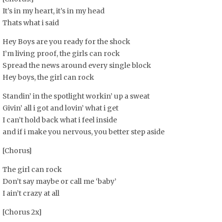
It’s in my heart, it’s in my head
Thats what i said
Hey Boys are you ready for the shock
I’m living proof, the girls can rock
Spread the news around every single block
Hey boys, the girl can rock
Standin’ in the spotlight workin’ up a sweat
Givin’ all i got and lovin’ what i get
I can’t hold back what i feel inside
and if i make you nervous, you better step aside
[Chorus]
The girl can rock
Don’t say maybe or call me ‘baby’
I ain’t crazy at all
[Chorus 2x]