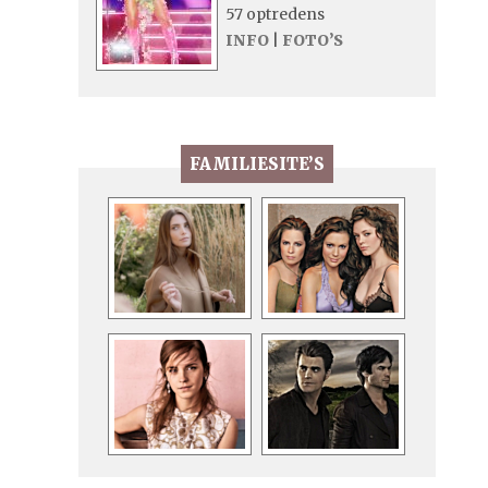
57 optredens
INFO
|
FOTO’S
FAMILIESITE’S