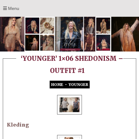
Menu
‘YOUNGER’ 1×06 SHEDONISM –
OUTFIT #1
HOME
•
YOUNGER
Kleding