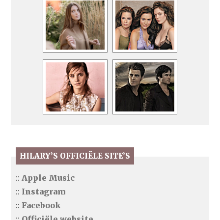
HILARY’S OFFICIËLE SITE’S
::
Apple Music
::
Instagram
::
Facebook
::
Officiële website