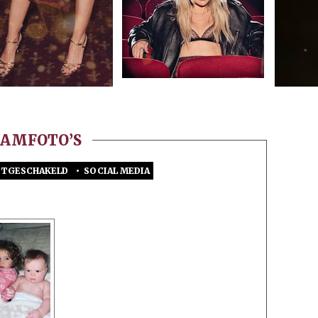
RAMFOTO’S
UITGESCHAKELD
•
SOCIAL MEDIA
VOOR
NIEUWE
INSTAGRAMFOTO’S