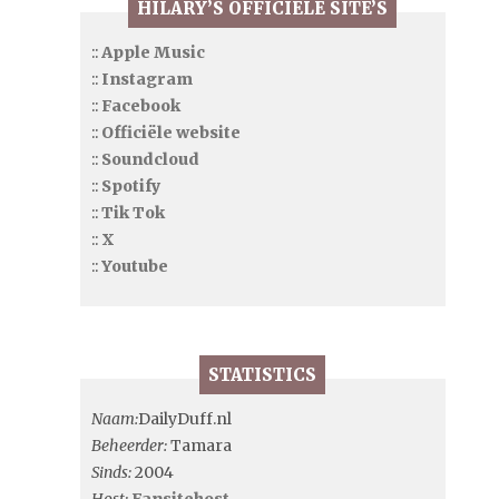
HILARY’S OFFICIËLE SITE’S
::
Apple Music
::
Instagram
::
Facebook
::
Officiële website
::
Soundcloud
::
Spotify
::
Tik Tok
::
X
::
Youtube
STATISTICS
Naam:
DailyDuff.nl
Beheerder:
Tamara
Sinds:
2004