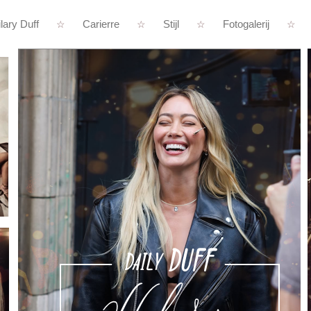
lary Duff
Carierre
Stijl
Fotogalerij