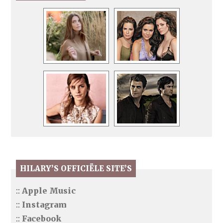
HILARY’S OFFICIËLE SITE’S
::
Apple Music
::
Instagram
::
Facebook