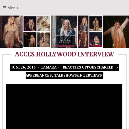
Menu
ACCES HOLLYWOOD INTERVIEW
JUNI 26, 2016 • TAMARA •
REACTIES UITGESCHAKELD
•
VOOR
APPEREANCES
,
TALKSHOWS/INTERVIEWS
ACCES
HOLLY
INTERV