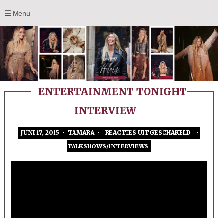
Menu
ENTERTAINMENT TONIGHT
INTERVIEW
JUNI 17, 2015 • TAMARA •
REACTIES UITGESCHAKELD
•
VOOR
TALKSHOWS/INTERVIEWS
ENTER
TONIG
INTERV