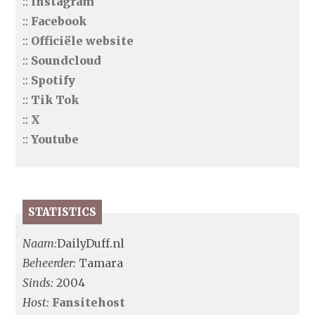
::
Instagram
::
Facebook
::
Officiële website
::
Soundcloud
::
Spotify
::
Tik Tok
::
X
::
Youtube
STATISTICS
Naam:
DailyDuff.nl
Beheerder:
Tamara
Sinds:
2004
Host:
Fansitehost