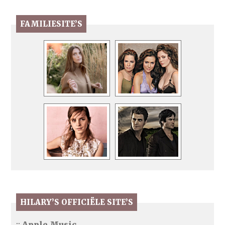
FAMILIESITE’S
HILARY’S OFFICIËLE SITE’S
::
Apple Music