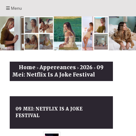
Menu
Home
Appereances
2026
09
>
>
>
Mei: Netflix Is A Joke Festival
09 MEI: NETFLIX IS A JOKE
FESTIVAL