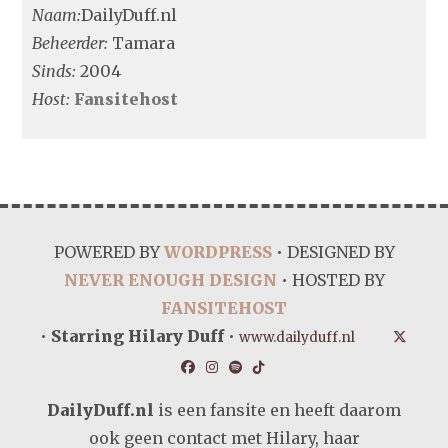
Naam:
DailyDuff.nl
Beheerder:
Tamara
Sinds:
2004
Host:
Fansitehost
POWERED BY
WORDPRESS
• DESIGNED BY
NEVER ENOUGH DESIGN
• HOSTED BY
FANSITEHOST
•
Starring Hilary Duff
•
www.dailyduff.nl
DailyDuff.nl
is een fansite en heeft daarom
ook geen contact met Hilary, haar