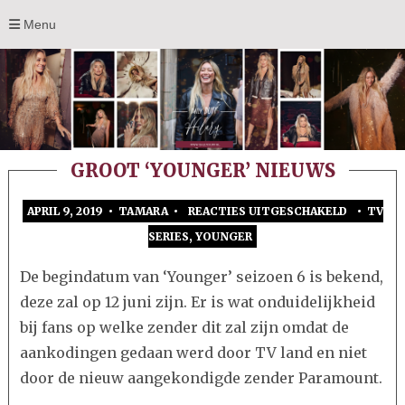
Menu
GROOT ‘YOUNGER’ NIEUWS
APRIL 9, 2019 • TAMARA •
REACTIES UITGESCHAKELD
•
TV
VOOR
SERIES
,
YOUNGER
GROOT
‘YOUNGE
De begindatum van ‘Younger’ seizoen 6 is bekend,
NIEUWS
deze zal op 12 juni zijn. Er is wat onduidelijkheid
bij fans op welke zender dit zal zijn omdat de
aankodingen gedaan werd door TV land en niet
door de nieuw aangekondigde zender Paramount.