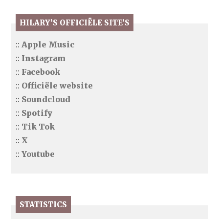
HILARY’S OFFICIËLE SITE’S
::
Apple Music
::
Instagram
::
Facebook
::
Officiële website
::
Soundcloud
::
Spotify
::
Tik Tok
::
X
::
Youtube
STATISTICS