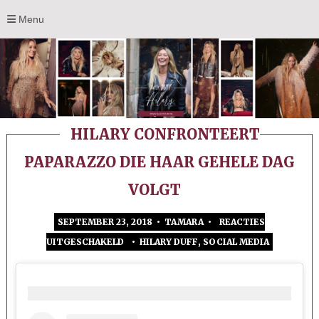
Menu
HILARY CONFRONTEERT
PAPARAZZO DIE HAAR GEHELE DAG
VOLGT
SEPTEMBER 23, 2018 • TAMARA •
REACTIES
UITGESCHAKELD
•
HILARY DUFF
,
SOCIAL MEDIA
VOOR
HILARY
CONFRONTEERT
PAPARAZZO