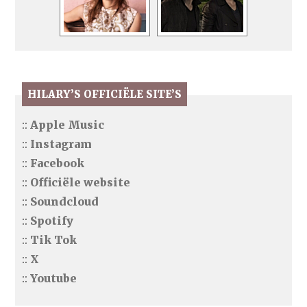
HILARY’S OFFICIËLE SITE’S
::
Apple Music
::
Instagram
::
Facebook
::
Officiële website
::
Soundcloud
::
Spotify
::
Tik Tok
::
X
::
Youtube