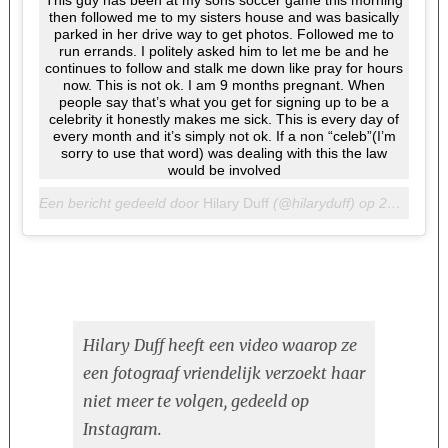
This guy has been at my sons soccer game this morning
then followed me to my sisters house and was basically
parked in her drive way to get photos. Followed me to
run errands. I politely asked him to let me be and he
continues to follow and stalk me down like pray for hours
now. This is not ok. I am 9 months pregnant. When
people say that’s what you get for signing up to be a
celebrity it honestly makes me sick. This is every day of
every month and it’s simply not ok. If a non “celeb”(I’m
sorry to use that word) was dealing with this the law
would be involved
Een bericht gedeeld door
Hilary Duff
(@hilaryduff) op
22 Sep 2018 om 11:14 (PDT)
Hilary Duff heeft een video waarop ze
een fotograaf vriendelijk verzoekt haar
niet meer te volgen, gedeeld op
Instagram.