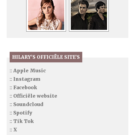
HILARY’S OFFICIËLE SITE’S
::
Apple Music
::
Instagram
::
Facebook
::
Officiële website
::
Soundcloud
::
Spotify
::
Tik Tok
::
X