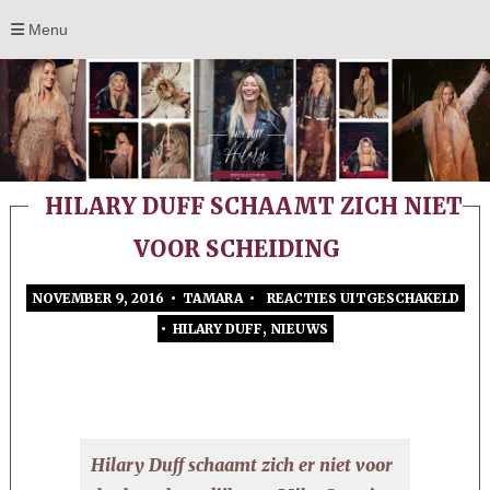
Menu
HILARY DUFF SCHAAMT ZICH NIET
VOOR SCHEIDING
NOVEMBER 9, 2016 • TAMARA •
REACTIES UITGESCHAKELD
VO
•
HILARY DUFF
,
NIEUWS
HIL
DU
SC
ZIC
NI
Hilary Duff schaamt zich er niet voor
VO