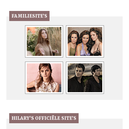
FAMILIESITE’S
HILARY’S OFFICIËLE SITE’S