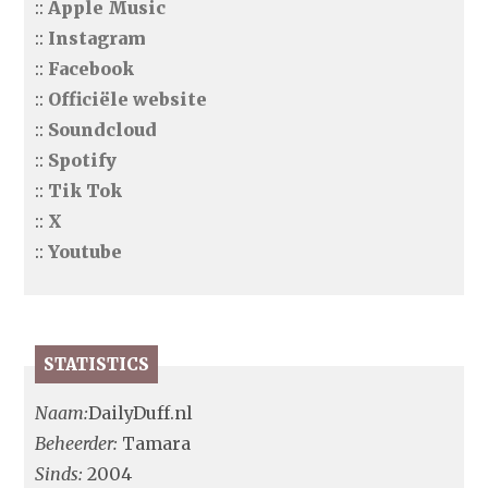
::
Apple Music
::
Instagram
::
Facebook
::
Officiële website
::
Soundcloud
::
Spotify
::
Tik Tok
::
X
::
Youtube
STATISTICS
Naam:
DailyDuff.nl
Beheerder:
Tamara
Sinds:
2004