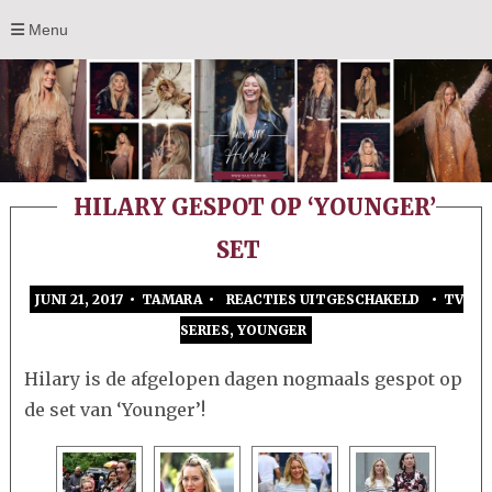
Menu
HILARY GESPOT OP ‘YOUNGER’
SET
JUNI 21, 2017 • TAMARA •
REACTIES UITGESCHAKELD
•
TV
VOOR
SERIES
,
YOUNGER
HILARY
GESPOT
Hilary is de afgelopen dagen nogmaals gespot op
OP
de set van ‘Younger’!
‘YOUNGER
SET