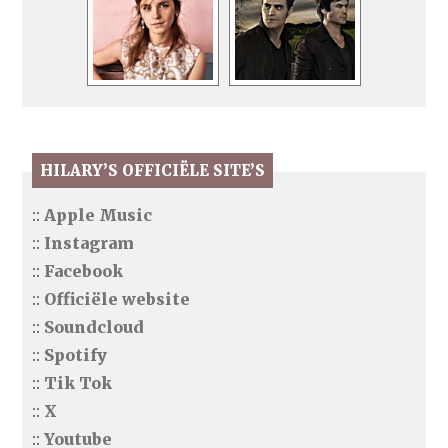
HILARY’S OFFICIËLE SITE’S
::
Apple Music
::
Instagram
::
Facebook
::
Officiële website
::
Soundcloud
::
Spotify
::
Tik Tok
::
X
::
Youtube