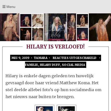
Menu
HILARY IS VERLOOFD!
MEI 9, 2019 • TAMARA •
REACTIES UITGESCHAKELD
•
VOOR
FAMILIE
,
HILARY DUFF
,
SOCIAL MEDIA
HILARY
IS
Hilary is enkele dagen geleden ten huwelijk
VERLOO
gevraagd door haar vriend Matthew Koma. Het
stel deelde allebei foto’s op hun socialmedia om
het nieuws naar buiten te brengen.