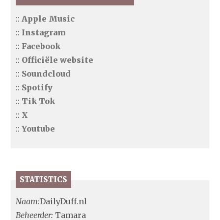
::
Apple Music
::
Instagram
::
Facebook
::
Officiële website
::
Soundcloud
::
Spotify
::
Tik Tok
::
X
::
Youtube
STATISTICS
Naam:
DailyDuff.nl
Beheerder:
Tamara