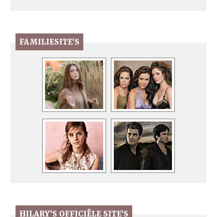
FAMILIESITE’S
HILARY’S OFFICIËLE SITE’S