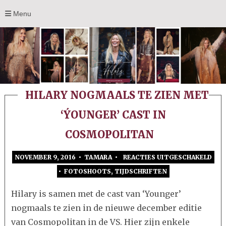
Menu
HILARY NOGMAALS TE ZIEN MET
‘ÝOUNGER’ CAST IN
COSMOPOLITAN
NOVEMBER 9, 2016 • TAMARA •
REACTIES UITGESCHAKELD
VO
•
FOTOSHOOTS
,
TIJDSCHRIFTEN
HIL
NO
Hilary is samen met de cast van ‘Younger’
TE
nogmaals te zien in de nieuwe december editie
ZIE
van Cosmopolitan in de VS. Hier zijn enkele