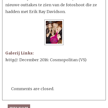
ME
nieuwe outtakes te zien van de fotoshoot die ze
‘ÝO
hadden met Erik Ray Davidson.
CA
IN
CO
Galerij Links:
http//:
December 2016: Cosmopolitan (VS)
Comments are closed.