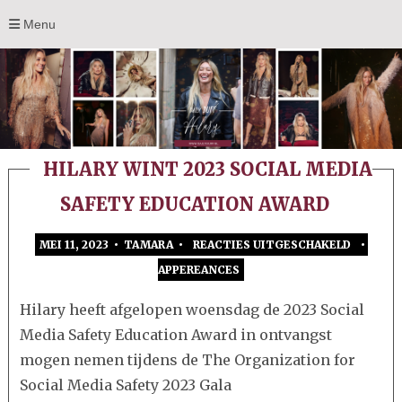
Menu
HILARY WINT 2023 SOCIAL MEDIA
SAFETY EDUCATION AWARD
MEI 11, 2023 • TAMARA •
REACTIES UITGESCHAKELD
•
VOOR
APPEREANCES
HILARY
WINT
Hilary heeft afgelopen woensdag de 2023 Social
2023
Media Safety Education Award in ontvangst
SOCIAL
mogen nemen tijdens de The Organization for
MEDIA
Social Media Safety 2023 Gala
SAFETY