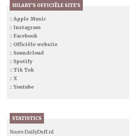
HILARY’S OFFICIËLE SITE’S
::
Apple Music
::
Instagram
::
Facebook
::
Officiële website
::
Soundcloud
::
Spotify
::
Tik Tok
::
X
::
Youtube
STATISTICS
Naam:
DailyDuff.nl