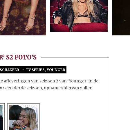
’ S2 FOTO’S
ESCHAKELD
•
TV SERIES
,
YOUNGER
VOOR
LAATSTE
ste afleveringen van seizoen 2 van ‘Younger’ in de
‘YOUNGER’
voor een derde seizoen, opnames hiervan zullen
S2
FOTO’S