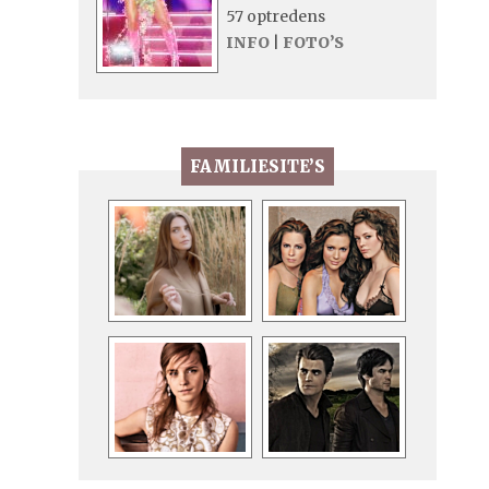
57 optredens
INFO
|
FOTO’S
FAMILIESITE’S