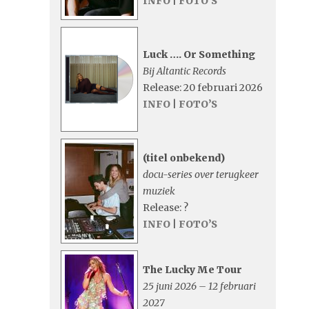
INFO
|
FOTO’S
Luck …. Or Something
Bij Altantic Records
Release: 20 februari 2026
INFO
|
FOTO’S
(titel onbekend)
docu-series over terugkeer
muziek
Release: ?
INFO
|
FOTO’S
The Lucky Me Tour
25 juni 2026 – 12 februari
2027