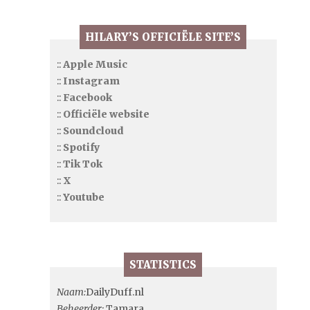
HILARY’S OFFICIËLE SITE’S
::
Apple Music
::
Instagram
::
Facebook
::
Officiële website
::
Soundcloud
::
Spotify
::
Tik Tok
::
X
::
Youtube
STATISTICS
Naam:
DailyDuff.nl
Beheerder:
Tamara