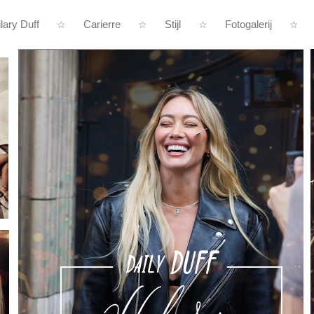
lary Duff
Carierre
Stijl
Fotogalerij