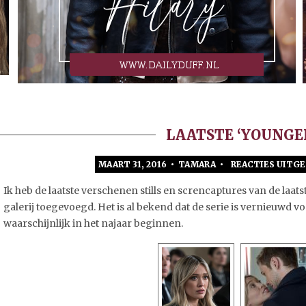
LAATSTE ‘YOUNGER
MAART 31, 2016 • TAMARA •
REACTIES UITG
Ik heb de laatste verschenen stills en screncaptures van de laat
galerij toegevoegd. Het is al bekend dat de serie is vernieuwd 
waarschijnlijk in het najaar beginnen.