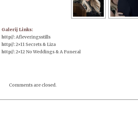
Galerij Links:
http//:
Afleveringsstills
http//:
2×11 Secrets & Liza
http//:
2×12 No Weddings & A Funeral
Comments are closed.