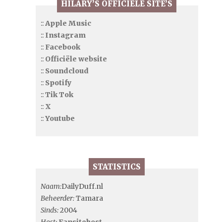
HILARY’S OFFICIËLE SITE’S
::
Apple Music
::
Instagram
::
Facebook
::
Officiële website
::
Soundcloud
::
Spotify
::
Tik Tok
::
X
::
Youtube
STATISTICS
Naam:
DailyDuff.nl
Beheerder:
Tamara
Sinds:
2004