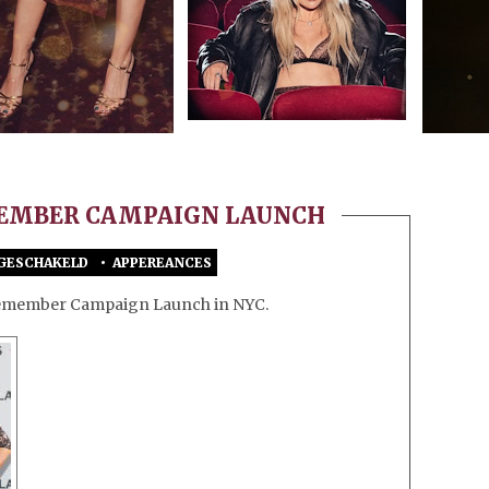
EMEMBER CAMPAIGN LAUNCH
TGESCHAKELD
•
APPEREANCES
VOOR
STELLA
o Remember Campaign Launch in NYC.
ARTOIS
HOST
ONE
TO
REMEMBER
CAMPAIGN
LAUNCH