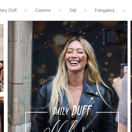
lary Duff
Carierre
Stijl
Fotogalerij