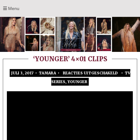
Menu
‘YOUNGER’ 4×01 CLIPS
JULI 3, 2017 • TAMARA •
REACTIES UITGESCHAKELD
•
TV
VOOR
SERIES
,
YOUNGER
‘YOUNGER
4×01
CLIPS