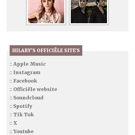
HILARY’S OFFICIËLE SITE’S
::
Apple Music
::
Instagram
::
Facebook
::
Officiële website
::
Soundcloud
::
Spotify
::
Tik Tok
::
X
::
Youtube