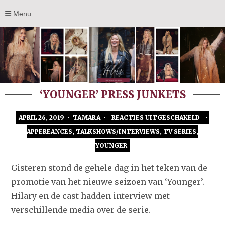
Menu
‘YOUNGER’ PRESS JUNKETS
APRIL 26, 2019 • TAMARA •
REACTIES UITGESCHAKELD
•
VOOR
APPEREANCES
,
TALKSHOWS/INTERVIEWS
,
TV SERIES
,
‘YOUN
YOUNGER
PRESS
JUNKE
Gisteren stond de gehele dag in het teken van de
promotie van het nieuwe seizoen van ‘Younger’.
Hilary en de cast hadden interview met
verschillende media over de serie.