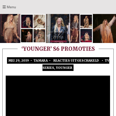
Menu
‘YOUNGER’ S6 PROMOTIES
MEI 29, 2019 • TAMARA •
REACTIES UITGESCHAKELD
•
TV
VOOR
SERIES
,
YOUNGER
‘YOUNGER
S6
PROMOTI