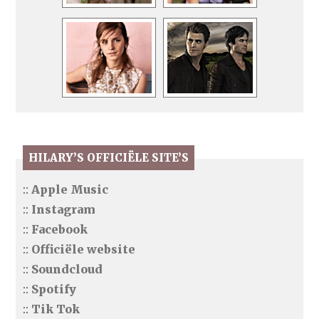
HILARY’S OFFICIËLE SITE’S
::
Apple Music
::
Instagram
::
Facebook
::
Officiële website
::
Soundcloud
::
Spotify
::
Tik Tok