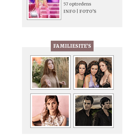
57 optredens
INFO
|
FOTO’S
FAMILIESITE’S