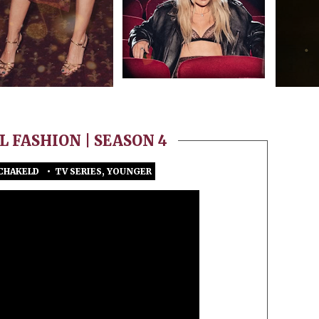
L FASHION | SEASON 4
CHAKELD
•
TV SERIES
,
YOUNGER
VOOR
YOUNGER
STYLE
|
BI-
COASTAL
FASHION
|
SEASON