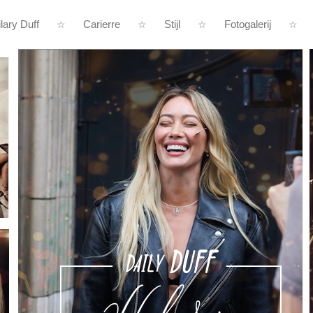
lary Duff
Carierre
Stijl
Fotogalerij