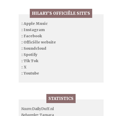
HILARY’S OFFICIËLE SITE’S
::
Apple Music
::
Instagram
::
Facebook
::
Officiële website
::
Soundcloud
::
Spotify
::
Tik Tok
::
X
::
Youtube
STATISTICS
Naam:
DailyDuff.nl
Beheerder:
Tamara