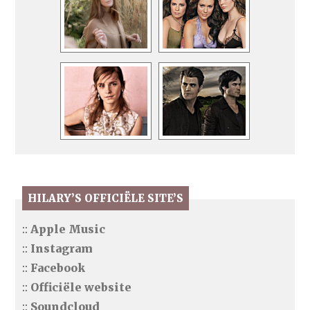
HILARY’S OFFICIËLE SITE’S
::
Apple Music
::
Instagram
::
Facebook
::
Officiële website
::
Soundcloud