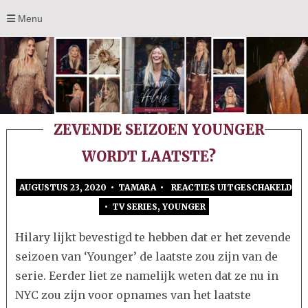
Menu
ZEVENDE SEIZOEN YOUNGER
WORDT LAATSTE?
AUGUSTUS 23, 2020 • TAMARA •
REACTIES UITGESCHAKELD
•
TV SERIES
,
YOUNGER
VOOR
ZEVENDE
Hilary lijkt bevestigd te hebben dat er het zevende
SEIZOEN
seizoen van ‘Younger’ de laatste zou zijn van de
YOUNGER
serie. Eerder liet ze namelijk weten dat ze nu in
WORDT
NYC zou zijn voor opnames van het laatste
LAATSTE?