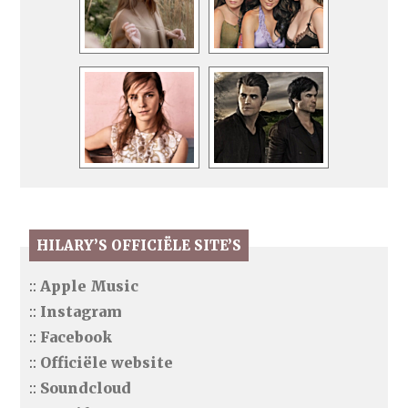
HILARY’S OFFICIËLE SITE’S
::
Apple Music
::
Instagram
::
Facebook
::
Officiële website
::
Soundcloud