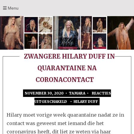
Menu
ZWANGERE HILARY DUFF IN
QUARANTAINE NA
CORONACONTACT
NOVEMBER 30, 2020 • TAMARA •
REACTIES
UITGESCHAKELD
•
HILARY DUFF
VOOR
ZWANGERE
Hilary moet vorige week quarantaine nadat ze in
HILARY
contact was geweest met iemand die het
DUFF
coronavirus heeft, dit liet ze weten via haar