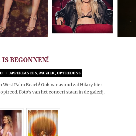
 IS BEGONNEN!
LD
•
APPEREANCES
,
MUZIEK
,
OPTREDENS
VOOR
‘THE
in West Palm Beach! Ook vanavond zal Hilary hier
LUCKY
reed. Foto’s van het concert staan in de galerij,
ME’
TOUR
IS
BEGONNEN!