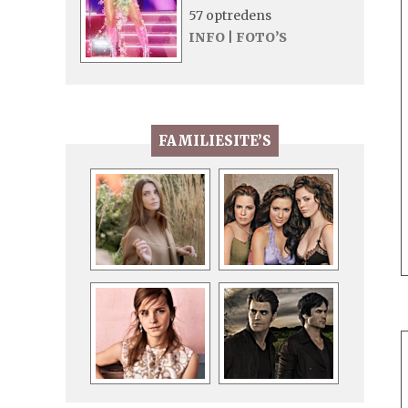
57 optredens
INFO
|
FOTO’S
FAMILIESITE’S