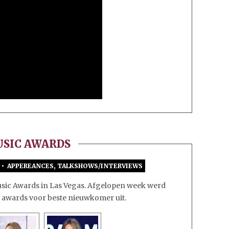
USIC AWARDS
•
APPEREANCES
,
TALKSHOWS/INTERVIEWS
VOOR
52ND
ic Awards in Las Vegas. Afgelopen week werd
AMERICAN
de awards voor beste nieuwkomer uit.
MUSIC
AWARDS