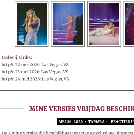
Galerij Links:
http//:
22 mei 2026: Las Vegas, VS
http//:
23 mei 2026: Las Vegas, VS
http//:
24 mei 2026: Las Vegas, VS
MINE VERSIES VRIJDAG BESCH
MEI 26, 2026 • TAMARA •
REACTIES 
De 7 mine versies die beschikbaar waren op exclusieve uitgaves