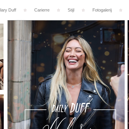
lary Duff
Carierre
Stijl
Fotogalerij