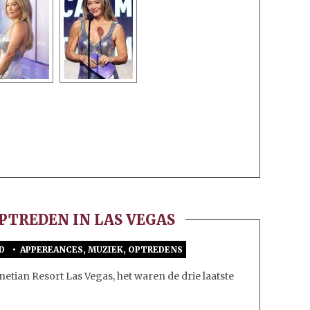
OPTREDEN IN LAS VEGAS
D
•
APPEREANCES
,
MUZIEK
,
OPTREDENS
VOOR
LAATSTE
etian Resort Las Vegas, het waren de drie laatste
‘LIVE
AT