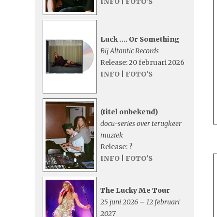
INFO
|
FOTO’S
Luck …. Or Something
Bij Altantic Records
Release: 20 februari 2026
INFO
|
FOTO’S
(titel onbekend)
docu-series over terugkeer
muziek
Release: ?
INFO
|
FOTO’S
The Lucky Me Tour
25 juni 2026 – 12 februari
2027