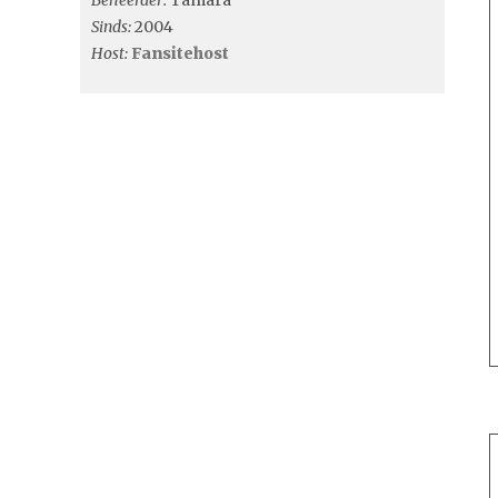
Beheerder:
Tamara
Sinds:
2004
Host:
Fansitehost