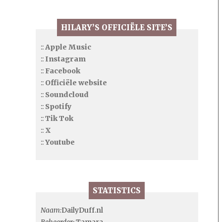
HILARY’S OFFICIËLE SITE’S
::
Apple Music
::
Instagram
::
Facebook
::
Officiële website
::
Soundcloud
::
Spotify
::
Tik Tok
::
X
::
Youtube
STATISTICS
Naam:
DailyDuff.nl