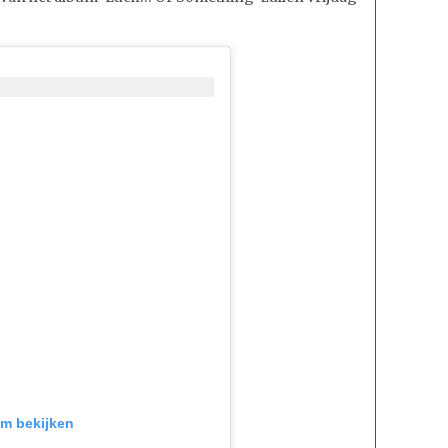
VERSIES
VRIJDAG
BESCHIKBAAR
VOOR
STREAMING
am bekijken